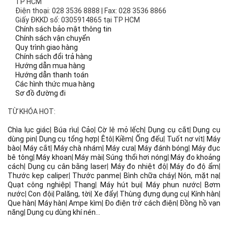
TP HCM
Điện thoại: 028 3536 8888 | Fax: 028 3536 8866
Giấy ĐKKD số: 0305914865 tại TP HCM
Chính sách bảo mật thông tin
Chính sách vận chuyển
Quy trình giao hàng
Chính sách đổi trả hàng
Hướng dẫn mua hàng
Hướng dẫn thanh toán
Các hình thức mua hàng
Sơ đồ đường đi
TỪ KHÓA HOT:
Chìa lục giác
|
Búa rìu
|
Cảo
|
Cờ lê mỏ lếch
|
Dụng cụ cắt
|
Dụng cụ
dùng pin
|
Dụng cụ tổng hợp
|
Êtô
|
Kiềm
|
Ống đếu
|
Tuốt nơ vít
|
Máy
bào
|
Máy cắt
|
Máy chà nhám
|
Máy cưa
|
Máy đánh bóng
|
Máy đục
bê tông
|
Máy khoan
|
Máy mài
|
Súng thổi hơi nóng
|
Máy đo khoảng
cách
|
Dụng cụ cân bằng laser
|
Máy đo nhiệt độ
|
Máy đo độ ẩm
|
Thước kẹp caliper
|
Thước panme
|
Bình chữa cháy
|
Nón, mặt nạ
|
Quạt công nghiệp
|
Thang
|
Máy hút bụi
|
Máy phun nước
|
Bơm
nước
|
Con đội
|
Palăng, tời
|
Xe đẩy
|
Thùng đựng dụng cụ
|
Kính hàn
|
Que hàn
|
Máy hàn
|
Ampe kìm
|
Đo điện trở cách điện
|
Đồng hồ vạn
năng
|
Dụng cụ dùng khí nén
...