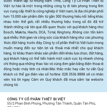
Được thành lập từ những năm 1998, Công Ty Cổ Phần Thiết Bị
Việt tự hào là một trong những công ty đi tiên phong trong lĩnh
vực cung cấp thiết bị công nghiệp ở Việt nam, là địa chỉ phân phối
hơn 15.000 sản phẩm đến từ gần 300 thương hiệu nổi tiếng khác
nhau trên thế giới, rất nhiều thương hiệu trong số đó đã trở
thành những cái tên quá đỗi quen thuộc với quý khách hàng như
Bosch, Makita, Hiachi, DCA, Total, Kingtony...Không còn tốn kém
quá nhiều thời gian và công sức của khách hàng như các phương
thức đặt hàng trước đây, Công ty cổ phần thiết bị Việt luôn mong
muốn mang đến sự tiện lợi và thoải mái nhất cho quý khách
hàng, từ khâu tham khảo sản phẩm đến khâu lựa chọn, đặt hàng,
quý khách hàng có thể tiến hành một cách cực kỳ nhanh chóng
chỉ thông qua những thao tác vô cùng đơn giản bằng điện thoại di
động hoặc máy tính cá nhân.Mọi thắc mắc hay cần tư vấn Quý
khách có thể gọi điện vào số hotline: 028 3536 8888 sẽ có nhân
viên trả lời ngay. Cám ơn Quý khách đã mua sắm tại website
chúng tôi.
CÔNG TY CỔ PHẦN THIẾT BỊ VIỆT
55/2 Phan Đình Phùng, Phường Tân Thành, Quận Tân Phú,