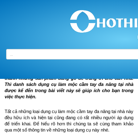
Trang chủ
/
Tin tức sự kiện
/ Danh sách các dụng cụ làm mộc cầm tay đa
năng tại nhà [ Chi tiết ]
Nếu bạn là một trong những người thích tự tay mình hoàn 
thành những sản phẩm bằng gỗ để trang trí cho căn nhà. 
Thì danh sách 
dụng cụ làm mộc cầm tay đa năng tại nhà
được kể đến trong bài viết này sẽ giúp ích cho bạn trong 
việc thực hiện.
Tất cả những loại dụng cụ làm mộc cầm tay đa năng tại nhà này 
đều hữu ích và hiện tại cũng đang có rất nhiều người áp dụng 
để triển khai. Để hiểu rõ hơn thì chúng ta sẽ cùng tham khảo 
qua một số thông tin về những loại dụng cụ này nhé.