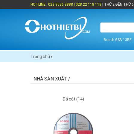
HOTLINE : 028 3536 8888 | 028 22 118 118
| THỨ 2 ĐẾN THỨ 6 
Bosch GSB 13RE,
Trang chủ
/
NHÀ SẢN XUẤT /
Đá cắt (14)