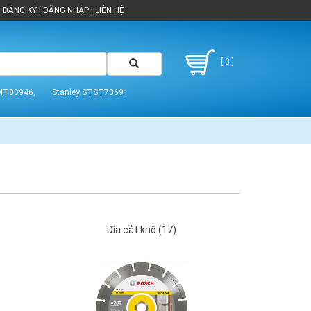
ĐĂNG KÝ
|
ĐĂNG NHẬP
|
LIÊN HỆ
[ 0 ]
MT80946,
Stanley STST73691
Dĩa cắt khô (17)