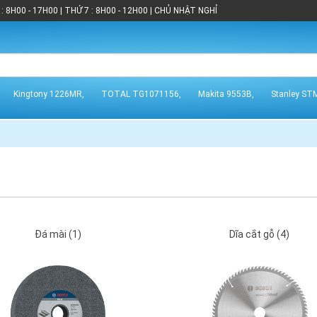
: 8H00 - 17H00 | THỨ 7 : 8H00 - 12H00 | CHỦ NHẬT NGHỈ
Kingtony 1226MR,
TOTAL TG1071156,
Makita 9553B,
Stanley ST
Đá mài (1)
Dĩa cắt gỗ (4)