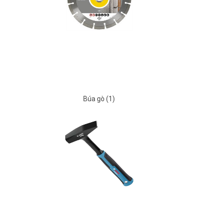
Búa gò (1)