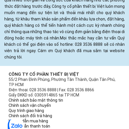
quá nhiều thời gian và công sức của khách hàng như các phương
thức đặt hàng trước đây, Công ty cổ phần thiết bị Việt luôn mong
muốn mang đến sự tiện lợi và thoải mái nhất cho quý khách
hàng, từ khâu tham khảo sản phẩm đến khâu lựa chọn, đặt hàng,
quý khách hàng có thể tiến hành một cách cực kỳ nhanh chóng
chỉ thông qua những thao tác vô cùng đơn giản bằng điện thoại di
động hoặc máy tính cá nhân.Mọi thắc mắc hay cần tư vấn Quý
khách có thể gọi điện vào số hotline: 028 3536 8888 sẽ có nhân
viên trả lời ngay. Cám ơn Quý khách đã mua sắm tại website
chúng tôi.
CÔNG TY CỔ PHẦN THIẾT BỊ VIỆT
55/2 Phan Đình Phùng, Phường Tân Thành, Quận Tân Phú,
TP HCM
Điện thoại: 028 3536 8888 | Fax: 028 3536 8866
Giấy ĐKKD số: 0305914865 tại TP HCM
Chính sách bảo mật thông tin
Chính sách vận chuyển
Quy trình giao hàng
Chính sách đổi trả hàng
Hướng dẫn mua hàng
Hướng dẫn thanh toán