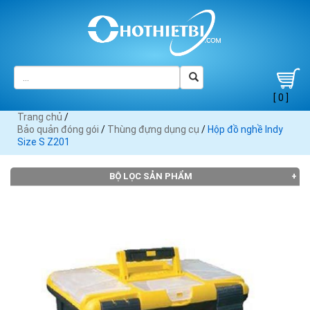
[ 0 ]
Trang chủ
/
Bảo quản đóng gói
/
Thùng đựng dụng cụ
/
Hộp đồ nghề Indy
Size S Z201
BỘ LỌC SẢN PHẨM
Đang tải dữ liệu