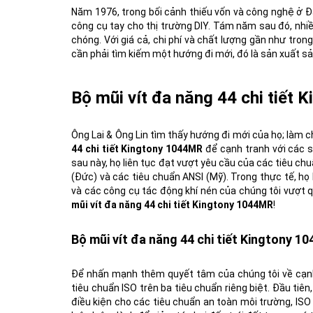
Năm 1976, trong bối cảnh thiếu vốn và công nghệ ở Đ
công cụ tay cho thị trường DIY. Tám năm sau đó, nhi
chóng. Với giá cả, chi phí và chất lượng gần như tron
cần phải tìm kiếm một hướng đi mới, đó là sản xuất 
Bộ mũi vít đa năng 44 chi tiết
Ông Lai & Ông Lin tìm thấy hướng đi mới của họ; làm
44 chi tiết Kingtony 1044MR
để cạnh tranh với các s
sau này, họ liên tục đạt vượt yêu cầu của các tiêu ch
(Đức) và các tiêu chuẩn ANSI (Mỹ). Trong thực tế, h
và các công cụ tác động khí nén của chúng tôi vượt
mũi vít đa năng 44 chi tiết Kingtony 1044MR
!
Bộ mũi vít đa năng 44 chi tiết Kingtony 1
Để nhấn mạnh thêm quyết tâm của chúng tôi về cạnh 
tiêu chuẩn ISO trên ba tiêu chuẩn riêng biệt. Đầu tiê
điều kiện cho các tiêu chuẩn an toàn môi trường, ISO 