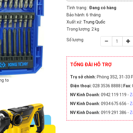
Tình trạng :
Đang có hàng
Bảo hành: 6 tháng
Xuất xứ:
Trung Quốc
Trọng lượng: 2 kg
Số lượng
TỔNG ĐÀI HỖ TRỢ
Trụ sở chính:
Phòng 3S2, 31-33 P
ng to
Điện thoại:
028 3536 8888 |
Fax:
NV Kinh Doanh:
0942 119 119 -
Z
NV Kinh Doanh:
0934 675 656 -
Z
NV Kinh Doanh:
0919 291 386 -
Z