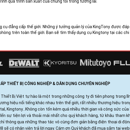
rình quá trình sản xuất của chúng tôi trong tương lai.
g cụ đẳng cấp thế giới. Những ý tưởng quản lý của KingTony được đá
hòng trên toàn thế giới. Bạn sẽ tìm thấy dụng cụ Kingtony tại các chi
 CẤP THIẾT BỊ CÔNG NGHIỆP & DÂN DỤNG CHUYÊN NGHIỆP
ết Bị Việt tự hào là một trong những công ty đi tiên phong trong lĩn
ng hiệu nổi tiếng khác nhau trên thế giới, rất nhiều thương hiệu tro
otal, Kingtony...Không còn tốn kém quá nhiều thời gian và công sức c
ến sự tiện lợi và thoải mái nhất cho quý khách hàng, từ khâu tham 
hỉ thông qua những thao tác vô cùng đơn giản bằng điện thoại di độ
88 sẽ có nhân viên trả lời ngay. Cám ơn Quý khách đã mua sắm tại webs