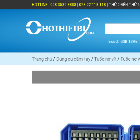
HOTLINE : 028 3536 8888 | 028 22 118 118
| THỨ 2 ĐẾN THỨ 6 
Bosch GSB 13RE,
Trang chủ
/
Dụng cụ cầm tay
/
Tuốc nơ vít
/
Tuốc nơ v