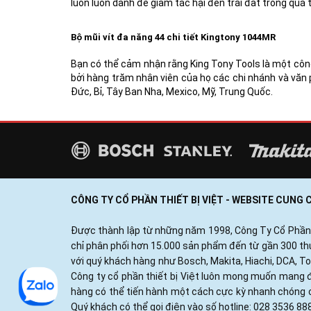
luôn luôn dành để giảm tác hại đến trái đất trong quá t
Bộ mũi vít đa năng 44 chi tiết Kingtony 1044MR
Bạn có thể cảm nhận rằng King Tony Tools là một côn
bởi hàng trăm nhân viên của họ các chi nhánh và văn p
Đức, Bỉ, Tây Ban Nha, Mexico, Mỹ, Trung Quốc.
CÔNG TY CỔ PHẦN THIẾT BỊ VIỆT - WEBSITE CUNG
Được thành lập từ những năm 1998, Công Ty Cổ Phần Thi
chỉ phân phối hơn 15.000 sản phẩm đến từ gần 300 thươ
với quý khách hàng như Bosch, Makita, Hiachi, DCA, T
Công ty cổ phần thiết bị Việt luôn mong muốn mang đ
hàng có thể tiến hành một cách cực kỳ nhanh chóng c
Quý khách có thể gọi điện vào số hotline: 028 3536 88