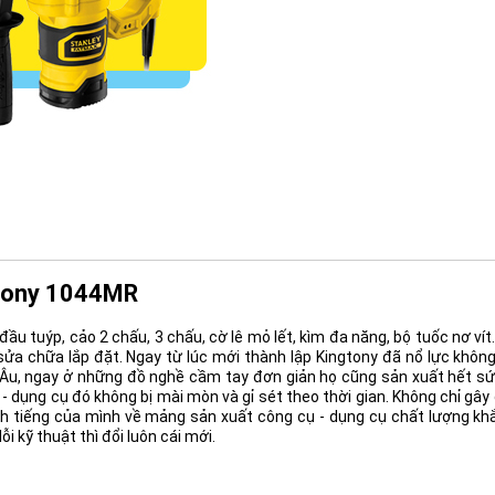
ngtony 1044MR
ầu tuýp, cảo 2 chấu, 3 chấu, cờ lê mỏ lết, kìm đa năng, bộ tuốc nơ vít.
sửa chữa lắp đặt. Ngay từ lúc mới thành lập Kingtony đã nổ lực khô
u, ngay ở những đồ nghề cầm tay đơn giản họ cũng sản xuất hết sức
- dụng cụ đó không bị mài mòn và gỉ sét theo thời gian. Không chỉ gâ
h tiếng của mình về mảng sản xuất công cụ - dụng cụ chất lượng khắ
 kỹ thuật thì đổi luôn cái mới.