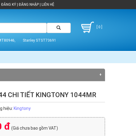
ĐĂNG KÝ
|
ĐĂNG NHẬP
|
LIÊN HỆ
[ 0 ]
MT80946,
Stanley STST73691
44 CHI TIẾT KINGTONY 1044MR
g hiệu:
Kingtony
0 đ
(Giá chưa bao gồm VAT)