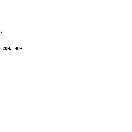
H3
, T30H, T40H