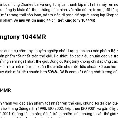
ài Loan, ông Charles Lai và ông Tony Lin thành lập một nhà máy rèn 
ều công ty khác đã theo thắng của mình, và mặc dù thị trường đã tă
g một trạng thái hỗn loạn, nó trở nên rõ ràng để người sáng lập Kingto
sản phẩm
Bộ mũi vít đa năng 44 chi tiết Kingtony 1044MR
 Kingtony 1044MR
 cho dụng cụ cầm tay chuyên nghiệp chất lượng cao như sản phẩm
Bộ m
ản phẩm tốt nhất trên thế giới. Họ thiết lập các tiêu chuẩn cao và 
uẩn nghiêm ngặt nhất thế giới. Dụng cụ Kingtony không chỉ đáp ứng các
ọ kiểm tra mỗi mô-men xoắn thực hiện cho một tiêu chuẩn 30 cao hơn
 quy định một tiêu chuẩn hơn 50%%. Đó là cam kết đúng chất lượng 
044MR
tranh với các sản phẩm tốt nhất trên thế giới, chúng tôi đã đạt đ
n, vào tháng Giêng năm 1998, ISO 9002, tiếp theo ISO 9001 và gần đây 
14001. Chúng tôi tin rằng đó là trách nhiệm của chúng ta với thế giới 