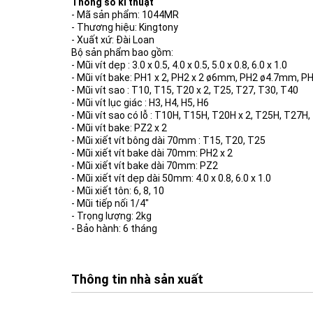
Thông số kĩ thuật
- Mã sản phẩm: 1044MR
- Thương hiệu: Kingtony
- Xuất xứ: Đài Loan
Bộ sản phẩm bao gồm:
- Mũi vít dẹp : 3.0 x 0.5, 4.0 x 0.5, 5.0 x 0.8, 6.0 x 1.0
- Mũi vít bake: PH1 x 2, PH2 x 2 ø6mm, PH2 ø4.7mm, P
- Mũi vít sao : T10, T15, T20 x 2, T25, T27, T30, T40
- Mũi vít lục giác : H3, H4, H5, H6
- Mũi vít sao có lỗ : T10H, T15H, T20H x 2, T25H, T27H
- Mũi vít bake: PZ2 x 2
- Mũi xiết vít bông dài 70mm : T15, T20, T25
- Mũi xiết vít bake dài 70mm: PH2 x 2
- Mũi xiết vít bake dài 70mm: PZ2
- Mũi xiết vít dẹp dài 50mm: 4.0 x 0.8, 6.0 x 1.0
- Mũi xiết tôn: 6, 8, 10
- Mũi tiếp nối 1/4"
- Trọng lượng: 2kg
- Bảo hành: 6 tháng
Thông tin nhà sản xuất