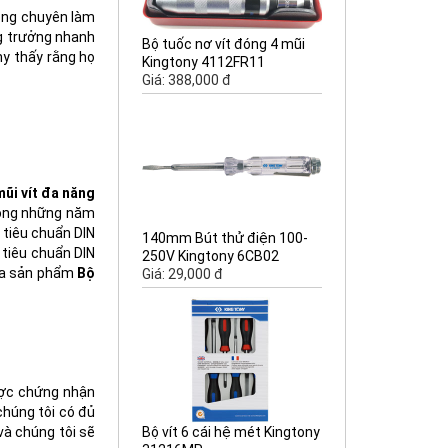
nóng chuyên làm
ng trưởng nhanh
Bộ tuốc nơ vít đóng 4 mũi
ny thấy rằng họ
Kingtony 4112FR11
Giá: 388,000 đ
ũi vít đa năng
trong những năm
 tiêu chuẩn DIN
140mm Bút thử điện 100-
 tiêu chuẩn DIN
250V Kingtony 6CB02
của sản phẩm
Bộ
Giá: 29,000 đ
ược chứng nhận
chúng tôi có đủ
và chúng tôi sẽ
Bộ vít 6 cái hệ mét Kingtony