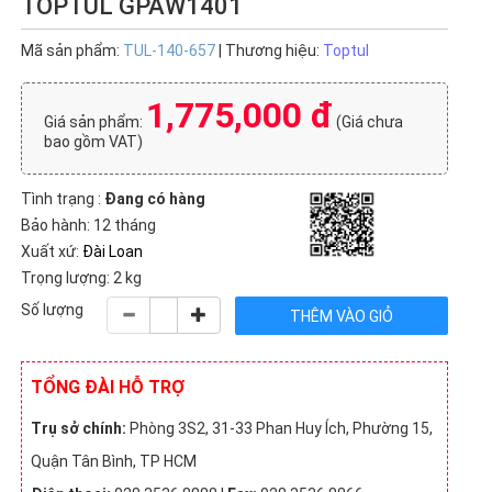
TOPTUL GPAW1401
Mã sản phẩm:
TUL-140-657
| Thương hiệu:
Toptul
1,775,000 đ
Giá sản phẩm:
(Giá chưa
bao gồm VAT)
Tình trạng :
Đang có hàng
Bảo hành: 12 tháng
Xuất xứ:
Đài Loan
Trọng lượng: 2 kg
Số lượng
TỔNG ĐÀI HỖ TRỢ
Trụ sở chính:
Phòng 3S2, 31-33 Phan Huy Ích, Phường 15,
Quận Tân Bình, TP HCM