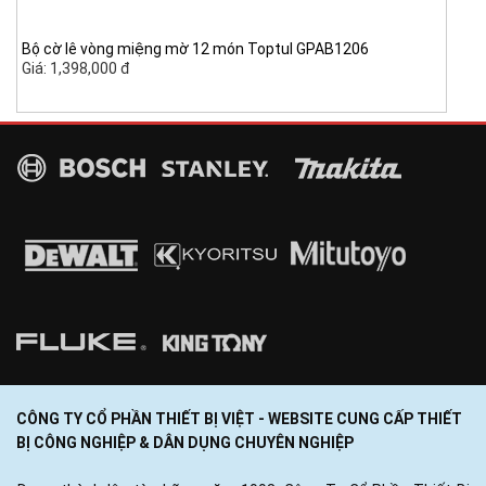
Bộ cờ lê vòng miệng mờ 12 món Toptul GPAB1206
Giá: 1,398,000 đ
CÔNG TY CỔ PHẦN THIẾT BỊ VIỆT - WEBSITE CUNG CẤP THIẾT
BỊ CÔNG NGHIỆP & DÂN DỤNG CHUYÊN NGHIỆP