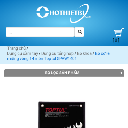
[ 0 ]
Trang chủ
/
Dụng cụ cầm tay
/
Dụng cụ tổng hợp
/
Bộ khóa
/
Bộ cờ lê
miệng vòng 14 món Toptul GPAW1401
BỘ LỌC SẢN PHẨM
Đang tải dữ liệu