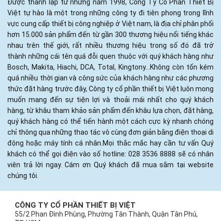
Được thành lập từ những năm 1998, Công Ty Cổ Phần Thiết Bị
Việt tự hào là một trong những công ty đi tiên phong trong lĩnh
vực cung cấp thiết bị công nghiệp ở Việt nam, là địa chỉ phân phối
hơn 15.000 sản phẩm đến từ gần 300 thương hiệu nổi tiếng khác
nhau trên thế giới, rất nhiều thương hiệu trong số đó đã trở
thành những cái tên quá đỗi quen thuộc với quý khách hàng như
Bosch, Makita, Hiachi, DCA, Total, Kingtony...Không còn tốn kém
quá nhiều thời gian và công sức của khách hàng như các phương
thức đặt hàng trước đây, Công ty cổ phần thiết bị Việt luôn mong
muốn mang đến sự tiện lợi và thoải mái nhất cho quý khách
hàng, từ khâu tham khảo sản phẩm đến khâu lựa chọn, đặt hàng,
quý khách hàng có thể tiến hành một cách cực kỳ nhanh chóng
chỉ thông qua những thao tác vô cùng đơn giản bằng điện thoại di
động hoặc máy tính cá nhân.Mọi thắc mắc hay cần tư vấn Quý
khách có thể gọi điện vào số hotline: 028 3536 8888 sẽ có nhân
viên trả lời ngay. Cám ơn Quý khách đã mua sắm tại website
chúng tôi.
CÔNG TY CỔ PHẦN THIẾT BỊ VIỆT
55/2 Phan Đình Phùng, Phường Tân Thành, Quận Tân Phú,