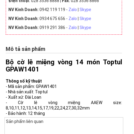
Điện thoại:
028 3536 8888 |
Fax:
028 3536 8866
NV Kinh Doanh:
0942 119 119 -
Zalo
|
Skype
NV Kinh Doanh:
0934 675 656 -
Zalo
|
Skype
NV Kinh Doanh:
0919 291 386 -
Zalo
|
Skype
Mô tả sản phẩm
Bộ cờ lê miệng vòng 14 món Toptul
GPAW1401
Thông số kỹ thuật
- Mã sản phẩm: GPAW1401
- Nhà sản xuất: Toptul
- Xuất xứ: Đài Loan
- Cờ lê vòng miệng AAEW size:
8,10,11,12,13,14,15,17,19,22,24,27,30,32mm
- Bảo hành: 12 tháng
Sản phẩm liên quan