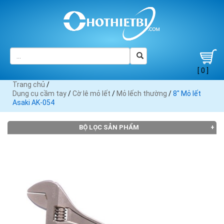
[ 0 ]
Trang chủ
/
Dụng cụ cầm tay
/
Cờ lê mỏ lết
/
Mỏ lếch thường
/
8" Mỏ lết
Asaki AK-054
BỘ LỌC SẢN PHẨM
Đang tải dữ liệu