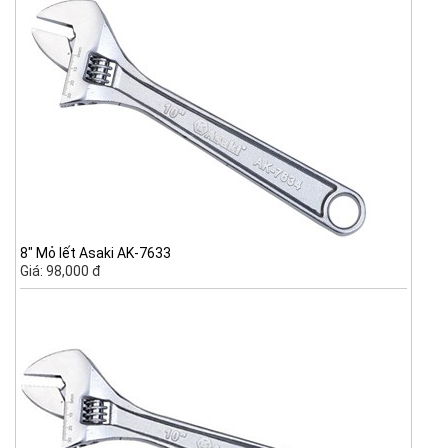
8" Mỏ lết Asaki AK-7633
Giá: 98,000 đ