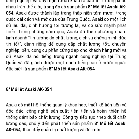
công nghiệp, và đẩy mạnh xuất khẩu ra các thị trường khác
nhau trên thế giới, trong đó có sản phẩm
8" Mỏ lết Asaki AK-
054
. Asaki được thành lập trong thập niên tám mươi, trong
cuộc cải cách và mở cửa của Trung Quốc. Asaki có một lịch
sử lâu dài, định hướng tới tương lai, và có sức mạnh phát
triển. Trong những năm qua, Asaki đã theo phương châm
kinh doanh "tin tưởng do chất lượng, dịch vụ chứng minh đức
tin tốt", dành riêng để cung cấp chất lượng tốt, chuyên
nghiệp, bền, công cụ phần cứng đẹp cho khách hàng mới và
cũ. Asaki đã nổi tiếng trong ngành công nghiệp tại Trung
Quốc và đã giành được một danh tiếng cao ở nước ngoài,
đặc biệt là sản phẩm
8" Mỏ lết Asaki AK-054
.
8" Mỏ lết Asaki AK-054
Asaki có một hệ thống quản lý khoa học, thiết kế tiên tiến và
độc đáo, công nghệ sản xuất tiên tiến và hoàn thiện hệ
thống đảm bảo chất lượng. Công ty tiếp tục theo đuổi chất
lượng cao, chú ý đến phát triển sản phẩm
8" Mỏ lết Asaki
AK-054
, thúc đẩy quản trị chất lượng và đổi mới.