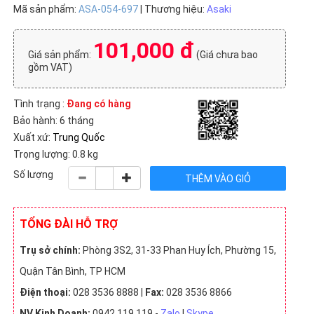
Mã sản phẩm:
ASA-054-697
| Thương hiệu:
Asaki
101,000 đ
Giá sản phẩm:
(Giá chưa bao
gồm VAT)
Tình trạng :
Đang có hàng
Bảo hành: 6 tháng
Xuất xứ:
Trung Quốc
Trọng lượng: 0.8 kg
Số lượng
TỔNG ĐÀI HỖ TRỢ
Trụ sở chính:
Phòng 3S2, 31-33 Phan Huy Ích, Phường 15,
Quận Tân Bình, TP HCM
Điện thoại:
028 3536 8888 |
Fax:
028 3536 8866
NV Kinh Doanh:
0942 119 119 -
Zalo
|
Skype