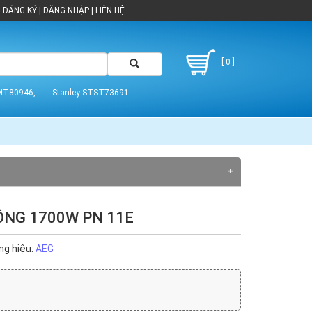
ĐĂNG KÝ
|
ĐĂNG NHẬP
|
LIÊN HỆ
[ 0 ]
MT80946,
Stanley STST73691
ÔNG 1700W PN 11E
ng hiệu:
AEG