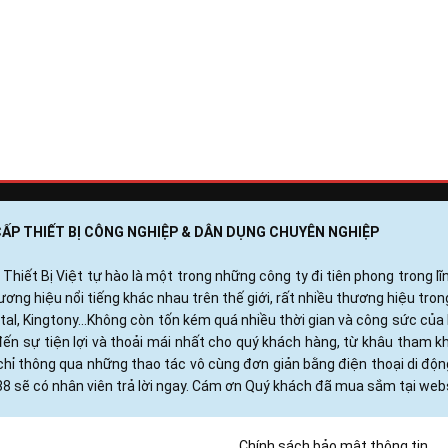
 CẤP THIẾT BỊ CÔNG NGHIỆP & DÂN DỤNG CHUYÊN NGHIỆP
ết Bị Việt tự hào là một trong những công ty đi tiên phong trong lĩn
ng hiệu nổi tiếng khác nhau trên thế giới, rất nhiều thương hiệu tro
otal, Kingtony...Không còn tốn kém quá nhiều thời gian và công sức c
ến sự tiện lợi và thoải mái nhất cho quý khách hàng, từ khâu tham 
hỉ thông qua những thao tác vô cùng đơn giản bằng điện thoại di độ
88 sẽ có nhân viên trả lời ngay. Cám ơn Quý khách đã mua sắm tại webs
Chính sách bảo mật thông tin