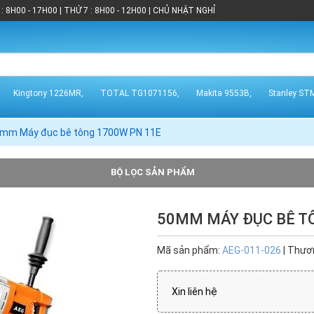
: 8H00 - 17H00 | THỨ 7 : 8H00 - 12H00 | CHỦ NHẬT NGHỈ
Kingtony 1226MR,
TOTAL TG1071156,
Makita 9553B,
Stanley ST
mm Máy đục bê tông 1700W PN 11E
BỘ LỌC SẢN PHẨM
50MM MÁY ĐỤC BÊ T
Đang tải dữ liệu
Mã sản phẩm:
AEG-011-026
| Thươ
Xin liên hệ