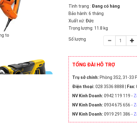
Tình trạng :
Đang có hàng
Bảo hành: 6 tháng
Xuất xứ:
Đức
Trọng lượng: 11.8 kg
ng to
Số lượng
TỔNG ĐÀI HỖ TRỢ
Trụ sở chính:
Phòng 3S2, 31-33 P
Điện thoại:
028 3536 8888 |
Fax:
NV Kinh Doanh:
0942 119 119 -
Z
NV Kinh Doanh:
0934 675 656 -
Z
NV Kinh Doanh:
0919 291 386 -
Z