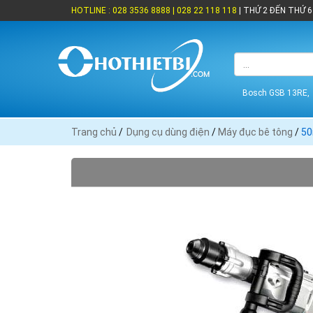
HOTLINE : 028 3536 8888 | 028 22 118 118
| THỨ 2 ĐẾN THỨ 6 
Bosch GSB 13RE,
Trang chủ
/
Dụng cụ dùng điện
/
Máy đục bê tông
/
50