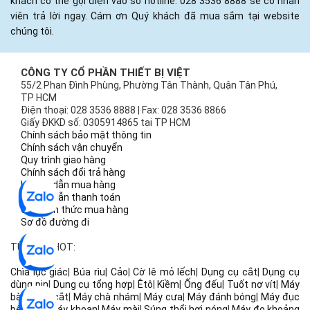
khách có thể gọi điện vào số hotline: 028 3536 8888 sẽ có nhân
viên trả lời ngay. Cám ơn Quý khách đã mua sắm tại website
chúng tôi.
CÔNG TY CỔ PHẦN THIẾT BỊ VIỆT
55/2 Phan Đình Phùng, Phường Tân Thành, Quận Tân Phú,
TP HCM
Điện thoại: 028 3536 8888 | Fax: 028 3536 8866
Giấy ĐKKD số: 0305914865 tại TP HCM
Chính sách bảo mật thông tin
Chính sách vận chuyển
Quy trình giao hàng
Chính sách đổi trả hàng
Hướng dẫn mua hàng
Hướng dẫn thanh toán
Các hình thức mua hàng
Sơ đồ đường đi
TỪ KHÓA HOT:
Chìa lục giác
|
Búa rìu
|
Cảo
|
Cờ lê mỏ lếch
|
Dụng cụ cắt
|
Dụng cụ
dùng pin
|
Dụng cụ tổng hợp
|
Êtô
|
Kiềm
|
Ống đếu
|
Tuốt nơ vít
|
Máy
bào
|
Máy cắt
|
Máy chà nhám
|
Máy cưa
|
Máy đánh bóng
|
Máy đục
bê tông
|
Máy khoan
|
Máy mài
|
Súng thổi hơi nóng
|
Máy đo khoảng