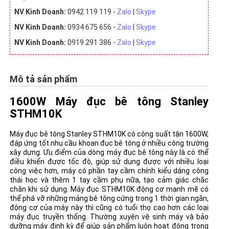
NV Kinh Doanh:
0942 119 119 -
Zalo
|
Skype
NV Kinh Doanh:
0934 675 656 -
Zalo
|
Skype
NV Kinh Doanh:
0919 291 386 -
Zalo
|
Skype
Mô tả sản phẩm
1600W Máy đục bê tông Stanley
STHM10K
Máy đục bê tông Stanley STHM10K có công suất tận 1600W,
đáp ứng tốt nhu cầu khoan đục bê tông ở nhiều công trường
xây dựng. Ưu điểm của dòng máy đục bê tông này là có thể
điều khiển được tốc độ, giúp sử dụng được với nhiều loại
công việc hơn, máy có phần tay cầm chính kiểu dáng công
thái học và thêm 1 tay cầm phụ nữa, tạo cảm giác chắc
chắn khi sử dụng. Máy đục STHM10K động cơ mạnh mẽ có
thể phá vỡ những mảng bê tông cứng trong 1 thời gian ngắn,
động cơ của máy này thì cũng có tuổi thọ cao hơn các loại
máy đục truyền thống. Thường xuyên vệ sinh máy và bảo
dưỡng máy định kỳ để giúp sản phẩm luôn hoạt động trong