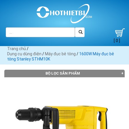
[ 0 ]
Trang chủ
/
Dụng cụ dùng điện
/
Máy đục bê tông
/
1600W Máy đục bê
tông Stanley STHM10K
BỘ LỌC SẢN PHẨM
Đang tải dữ liệu