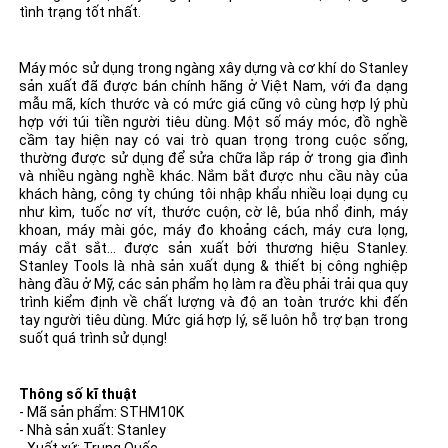
tình trạng tốt nhất.
Máy móc sử dụng trong ngàng xây dựng và cơ khí do Stanley
sản xuất đã được bán chính hãng ở Việt Nam, với đa dạng
mẫu mã, kích thước và có mức giá cũng vô cùng hợp lý phù
hợp với túi tiền người tiêu dùng. Một số máy móc, đồ nghề
cầm tay hiện nay có vai trò quan trọng trong cuộc sống,
thường được sử dụng để sửa chữa lắp ráp ở trong gia đình
và nhiều ngàng nghề khác. Nắm bắt được nhu cầu này của
khách hàng, công ty chúng tôi nhập khẩu nhiều loại dụng cụ
như kìm, tuốc nơ vít, thước cuộn, cờ lê, búa nhổ đinh, máy
khoan, máy mài góc, máy đo khoảng cách, máy cưa lọng,
máy cắt sắt... được sản xuất bởi thương hiệu Stanley.
Stanley Tools là nhà sản xuất dụng & thiết bị công nghiệp
hàng đầu ở Mỹ, các sản phẩm họ làm ra đều phải trải qua quy
trình kiểm định về chất lượng và độ an toàn trước khi đến
tay người tiêu dùng. Mức giá hợp lý, sẽ luôn hỗ trợ bạn trong
suốt quá trình sử dụng!
Thông số kĩ thuật
- Mã sản phẩm: STHM10K
- Nhà sản xuất: Stanley