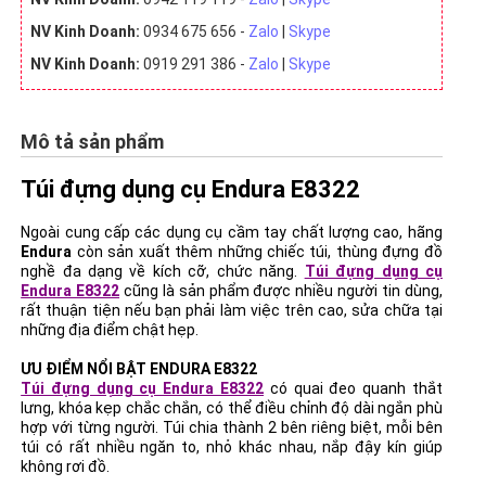
NV Kinh Doanh:
0934 675 656 -
Zalo
|
Skype
NV Kinh Doanh:
0919 291 386 -
Zalo
|
Skype
Mô tả sản phẩm
Túi đựng dụng cụ Endura E8322
Ngoài cung cấp các dụng cụ cầm tay chất lượng cao, hãng
Endura
còn sản xuất thêm những chiếc túi, thùng đựng đồ
nghề đa dạng về kích cỡ, chức năng.
Túi đựng dụng cụ
Endura E8322
cũng là sản phẩm được nhiều người tin dùng,
rất thuận tiện nếu bạn phải làm việc trên cao, sửa chữa tại
những địa điểm chật hẹp.
ƯU ĐIỂM NỔI BẬT ENDURA E8322
Túi đựng dụng cụ Endura E8322
có quai đeo quanh thắt
lưng, khóa kẹp chắc chắn, có thể điều chỉnh độ dài ngắn phù
hợp với từng người. Túi chia thành 2 bên riêng biệt, mỗi bên
túi có rất nhiều ngăn to, nhỏ khác nhau, nắp đậy kín giúp
không rơi đồ.