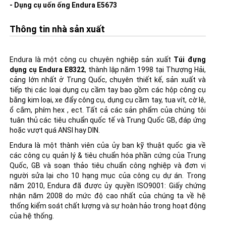
- Dụng cụ uốn ống Endura E5673
Thông tin nhà sản xuất
Endura là một công cụ chuyên nghiệp sản xuất
Túi đựng
dụng cụ Endura E8322
, thành lập năm 1998 tại Thượng Hải,
cảng lớn nhất ở Trung Quốc, chuyên thiết kế, sản xuất và
tiếp thị các loại dụng cụ cầm tay bao gồm các hộp công cụ
bằng kim loại, xe đẩy công cụ,
dụng cụ cầm tay
, tua vít, cờ lê,
ổ cắm, phím hex , ect. Tất cả các sản phẩm của chúng tôi
tuân thủ các tiêu chuẩn quốc tế và Trung Quốc GB, đáp ứng
hoặc vượt quá ANSI hay DIN.
Endura là một thành viên của ủy ban kỹ thuật quốc gia về
các công cụ quản lý & tiêu chuẩn hóa phần cứng của Trung
Quốc, GB và soạn thảo tiêu chuẩn công nghiệp và đơn vị
người sửa lại cho 10 hạng mục của công cụ dự án. Trong
năm 2010, Endura đã được ủy quyền ISO9001: Giấy chứng
nhận năm 2008 do mức độ cao nhất của chúng ta về hệ
thống kiểm soát chất lượng và sự hoàn hảo trong hoạt động
của hệ thống.