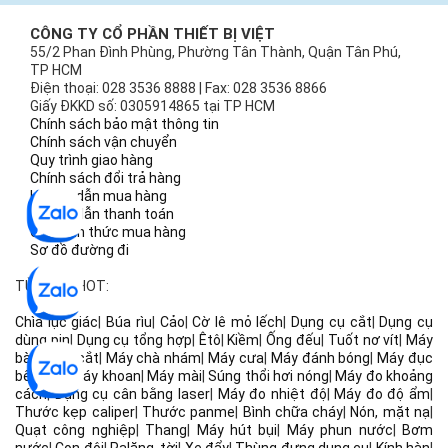
CÔNG TY CỔ PHẦN THIẾT BỊ VIỆT
55/2 Phan Đình Phùng, Phường Tân Thành, Quận Tân Phú,
TP HCM
Điện thoại: 028 3536 8888 | Fax: 028 3536 8866
Giấy ĐKKD số: 0305914865 tại TP HCM
Chính sách bảo mật thông tin
Chính sách vận chuyển
Quy trình giao hàng
Chính sách đổi trả hàng
Hướng dẫn mua hàng
Hướng dẫn thanh toán
Các hình thức mua hàng
Sơ đồ đường đi
TỪ KHÓA HOT:
Chìa lục giác
|
Búa rìu
|
Cảo
|
Cờ lê mỏ lếch
|
Dụng cụ cắt
|
Dụng cụ
dùng pin
|
Dụng cụ tổng hợp
|
Êtô
|
Kiềm
|
Ống đếu
|
Tuốt nơ vít
|
Máy
bào
|
Máy cắt
|
Máy chà nhám
|
Máy cưa
|
Máy đánh bóng
|
Máy đục
bê tông
|
Máy khoan
|
Máy mài
|
Súng thổi hơi nóng
|
Máy đo khoảng
cách
|
Dụng cụ cân bằng laser
|
Máy đo nhiệt độ
|
Máy đo độ ẩm
|
Thước kẹp caliper
|
Thước panme
|
Bình chữa cháy
|
Nón, mặt nạ
|
Quạt công nghiệp
|
Thang
|
Máy hút bụi
|
Máy phun nước
|
Bơm
nước
|
Con đội
|
Palăng, tời
|
Xe đẩy
|
Thùng đựng dụng cụ
|
Kính hàn
|