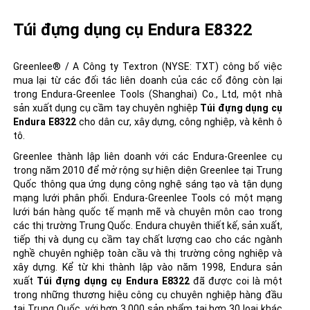
Túi đựng dụng cụ Endura E8322
Greenlee® / A Công ty Textron (NYSE: TXT) công bố việc
mua lại từ các đối tác liên doanh của các cổ đông còn lại
trong Endura-Greenlee Tools (Shanghai) Co., Ltd, một nhà
sản xuất dụng cụ cầm tay chuyên nghiệp
Túi đựng dụng cụ
Endura E8322
cho dân cư, xây dựng, công nghiệp, và kênh ô
tô.
Greenlee thành lập liên doanh với các Endura-Greenlee cụ
trong năm 2010 để mở rộng sự hiện diện Greenlee tại Trung
Quốc thông qua ứng dụng công nghệ sáng tạo và tận dụng
mạng lưới phân phối. Endura-Greenlee Tools có một mạng
lưới bán hàng quốc tế mạnh mẽ và chuyên môn cao trong
các thị trường Trung Quốc. Endura chuyên thiết kế, sản xuất,
tiếp thị và dụng cụ cầm tay chất lượng cao cho các ngành
nghề chuyên nghiệp toàn cầu và thị trường công nghiệp và
xây dựng. Kể từ khi thành lập vào năm 1998, Endura sản
xuất
Túi đựng dụng cụ Endura E8322
đã được coi là một
trong những thương hiệu công cụ chuyên nghiệp hàng đầu
tại Trung Quốc, với hơn 3.000 sản phẩm tại hơn 30 loại khác