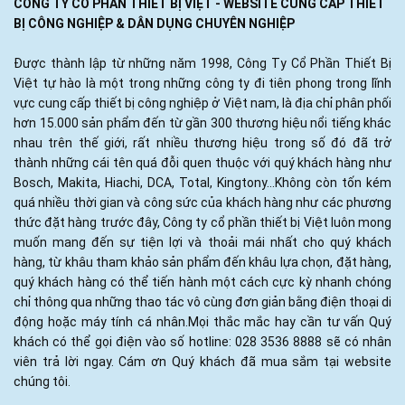
CÔNG TY CỔ PHẦN THIẾT BỊ VIỆT - WEBSITE CUNG CẤP THIẾT
BỊ CÔNG NGHIỆP & DÂN DỤNG CHUYÊN NGHIỆP
Được thành lập từ những năm 1998, Công Ty Cổ Phần Thiết Bị
Việt tự hào là một trong những công ty đi tiên phong trong lĩnh
vực cung cấp thiết bị công nghiệp ở Việt nam, là địa chỉ phân phối
hơn 15.000 sản phẩm đến từ gần 300 thương hiệu nổi tiếng khác
nhau trên thế giới, rất nhiều thương hiệu trong số đó đã trở
thành những cái tên quá đỗi quen thuộc với quý khách hàng như
Bosch, Makita, Hiachi, DCA, Total, Kingtony...Không còn tốn kém
quá nhiều thời gian và công sức của khách hàng như các phương
thức đặt hàng trước đây, Công ty cổ phần thiết bị Việt luôn mong
muốn mang đến sự tiện lợi và thoải mái nhất cho quý khách
hàng, từ khâu tham khảo sản phẩm đến khâu lựa chọn, đặt hàng,
quý khách hàng có thể tiến hành một cách cực kỳ nhanh chóng
chỉ thông qua những thao tác vô cùng đơn giản bằng điện thoại di
động hoặc máy tính cá nhân.Mọi thắc mắc hay cần tư vấn Quý
khách có thể gọi điện vào số hotline: 028 3536 8888 sẽ có nhân
viên trả lời ngay. Cám ơn Quý khách đã mua sắm tại website
chúng tôi.