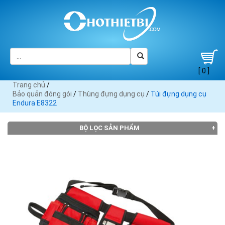
[ 0 ]
Trang chủ
/
Bảo quản đóng gói
/
Thùng đựng dụng cụ
/
Túi đựng dụng cụ
Endura E8322
BỘ LỌC SẢN PHẨM
Đang tải dữ liệu