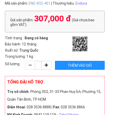
Mã sản phẩm:
END-832-401
| Thương hiệu:
Endura
307,000 đ
Giá sản phẩm:
(Giá chưa bao
gồm VAT)
Tình trạng :
Đang có hàng
Bảo hành: 12 tháng
Xuất xứ:
Trung Quốc
Trọng lượng: 1 kg
Số lượng
TỔNG ĐÀI HỖ TRỢ
Trụ sở chính:
Phòng 3S2, 31-33 Phan Huy Ích, Phường 15,
Quận Tân Bình, TP HCM
Điện thoại:
028 3536 8888 |
Fax:
028 3536 8866
NV Kinh Doanh:
0942 119 119 -
Zalo
|
Skype