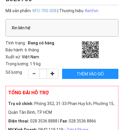
Mã sản phẩm:
KFO-700-008
| Thương hiệu:
Kenfon
Xin liên hệ
Tình trạng :
Đang có hàng
Bảo hành: 6 tháng
Xuất xứ:
Việt Nam
Trọng lượng: 1.9 kg
Số lượng
TỔNG ĐÀI HỖ TRỢ
Trụ sở chính:
Phòng 3S2, 31-33 Phan Huy Ích, Phường 15,
Quận Tân Bình, TP HCM
Điện thoại:
028 3536 8888 |
Fax:
028 3536 8866
NV Kinh Doanh:
0942 119 119 -
Zalo
|
Skype