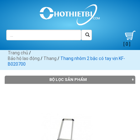
[ 0 ]
Trang chủ
/
Bảo hộ lao động
/
Thang
/
Thang nhôm 2 bậc có tay vịn KF-
B020700
BỘ LỌC SẢN PHẨM
Đang tải dữ liệu