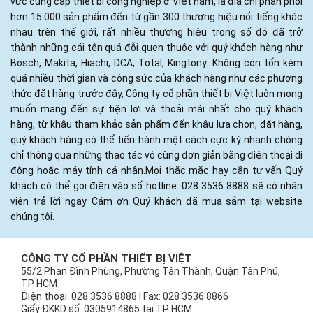
vực cung cấp thiết bị công nghiệp ở Việt nam, là địa chỉ phân phối
hơn 15.000 sản phẩm đến từ gần 300 thương hiệu nổi tiếng khác
nhau trên thế giới, rất nhiều thương hiệu trong số đó đã trở
thành những cái tên quá đỗi quen thuộc với quý khách hàng như
Bosch, Makita, Hiachi, DCA, Total, Kingtony...Không còn tốn kém
quá nhiều thời gian và công sức của khách hàng như các phương
thức đặt hàng trước đây, Công ty cổ phần thiết bị Việt luôn mong
muốn mang đến sự tiện lợi và thoải mái nhất cho quý khách
hàng, từ khâu tham khảo sản phẩm đến khâu lựa chọn, đặt hàng,
quý khách hàng có thể tiến hành một cách cực kỳ nhanh chóng
chỉ thông qua những thao tác vô cùng đơn giản bằng điện thoại di
động hoặc máy tính cá nhân.Mọi thắc mắc hay cần tư vấn Quý
khách có thể gọi điện vào số hotline: 028 3536 8888 sẽ có nhân
viên trả lời ngay. Cám ơn Quý khách đã mua sắm tại website
chúng tôi.
CÔNG TY CỔ PHẦN THIẾT BỊ VIỆT
55/2 Phan Đình Phùng, Phường Tân Thành, Quận Tân Phú,
TP HCM
Điện thoại: 028 3536 8888 | Fax: 028 3536 8866
Giấy ĐKKD số: 0305914865 tại TP HCM