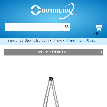
[ 0 ]
Trang chủ
/
Bảo hộ lao động
/
Thang
/
Thang nhôm 10 bậc
BỘ LỌC SẢN PHẨM
Đang tải dữ liệu