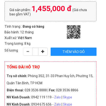
1,455,000 đ
Giá sản phẩm:
(Giá chưa
bao gồm VAT)
Tình trạng :
Đang có hàng
Bảo hành: 12 tháng
Xuất xứ:
Việt Nam
Trọng lượng: 8 kg
Số lượng
TỔNG ĐÀI HỖ TRỢ
Trụ sở chính:
Phòng 3S2, 31-33 Phan Huy Ích, Phường 15,
Quận Tân Bình, TP HCM
Điện thoại:
028 3536 8888 |
Fax:
028 3536 8866
NV Kinh Doanh:
0942 119 119 -
Zalo
|
Skype
NV Kinh Doanh:
0934 675 656 -
Zalo
|
Skype