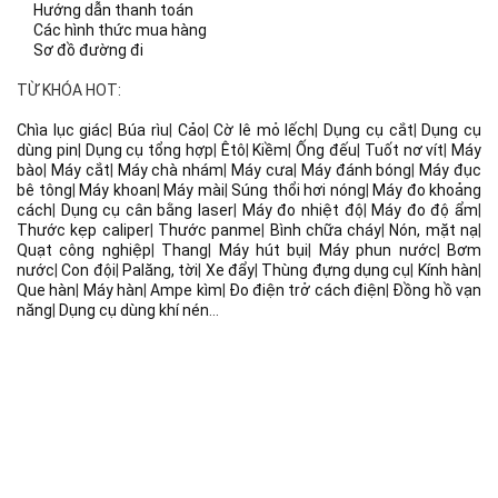
Hướng dẫn thanh toán
Các hình thức mua hàng
Sơ đồ đường đi
TỪ KHÓA HOT:
Chìa lục giác
|
Búa rìu
|
Cảo
|
Cờ lê mỏ lếch
|
Dụng cụ cắt
|
Dụng cụ
dùng pin
|
Dụng cụ tổng hợp
|
Êtô
|
Kiềm
|
Ống đếu
|
Tuốt nơ vít
|
Máy
bào
|
Máy cắt
|
Máy chà nhám
|
Máy cưa
|
Máy đánh bóng
|
Máy đục
bê tông
|
Máy khoan
|
Máy mài
|
Súng thổi hơi nóng
|
Máy đo khoảng
cách
|
Dụng cụ cân bằng laser
|
Máy đo nhiệt độ
|
Máy đo độ ẩm
|
Thước kẹp caliper
|
Thước panme
|
Bình chữa cháy
|
Nón, mặt nạ
|
Quạt công nghiệp
|
Thang
|
Máy hút bụi
|
Máy phun nước
|
Bơm
nước
|
Con đội
|
Palăng, tời
|
Xe đẩy
|
Thùng đựng dụng cụ
|
Kính hàn
|
Que hàn
|
Máy hàn
|
Ampe kìm
|
Đo điện trở cách điện
|
Đồng hồ vạn
năng
|
Dụng cụ dùng khí nén
...