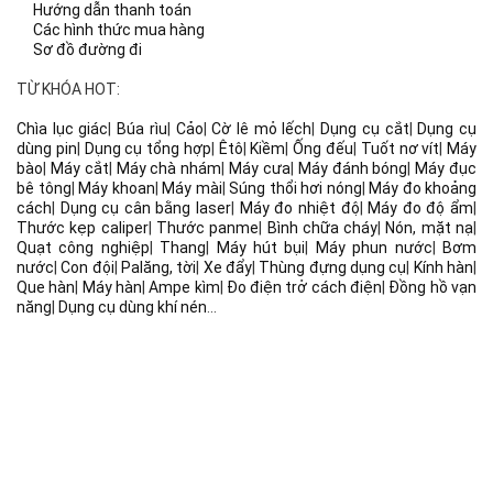
Hướng dẫn thanh toán
Các hình thức mua hàng
Sơ đồ đường đi
TỪ KHÓA HOT:
Chìa lục giác
|
Búa rìu
|
Cảo
|
Cờ lê mỏ lếch
|
Dụng cụ cắt
|
Dụng cụ
dùng pin
|
Dụng cụ tổng hợp
|
Êtô
|
Kiềm
|
Ống đếu
|
Tuốt nơ vít
|
Máy
bào
|
Máy cắt
|
Máy chà nhám
|
Máy cưa
|
Máy đánh bóng
|
Máy đục
bê tông
|
Máy khoan
|
Máy mài
|
Súng thổi hơi nóng
|
Máy đo khoảng
cách
|
Dụng cụ cân bằng laser
|
Máy đo nhiệt độ
|
Máy đo độ ẩm
|
Thước kẹp caliper
|
Thước panme
|
Bình chữa cháy
|
Nón, mặt nạ
|
Quạt công nghiệp
|
Thang
|
Máy hút bụi
|
Máy phun nước
|
Bơm
nước
|
Con đội
|
Palăng, tời
|
Xe đẩy
|
Thùng đựng dụng cụ
|
Kính hàn
|
Que hàn
|
Máy hàn
|
Ampe kìm
|
Đo điện trở cách điện
|
Đồng hồ vạn
năng
|
Dụng cụ dùng khí nén
...