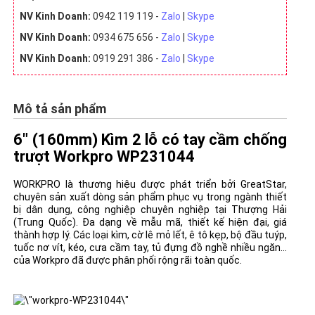
NV Kinh Doanh:
0942 119 119 -
Zalo
|
Skype
NV Kinh Doanh:
0934 675 656 -
Zalo
|
Skype
NV Kinh Doanh:
0919 291 386 -
Zalo
|
Skype
Mô tả sản phẩm
6" (160mm) Kìm 2 lỗ có tay cầm chống
trượt Workpro WP231044
WORKPRO là thương hiệu được phát triển bởi GreatStar,
chuyên sản xuất dòng sản phẩm phục vụ trong ngành thiết
bị dân dụng, công nghiệp chuyên nghiệp tại Thượng Hải
(Trung Quốc). Đa dạng về mẫu mã, thiết kế hiện đại, giá
thành hợp lý. Các loại kìm, cờ lê mỏ lết, ê tô kẹp, bộ đầu tuýp,
tuốc nơ vít, kéo, cưa cầm tay, tủ đựng đồ nghề nhiều ngăn...
của Workpro đã được phân phối rộng rãi toàn quốc.