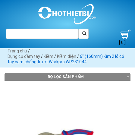
[ 0 ]
Trang chủ
/
Dụng cụ cầm tay
/
Kiềm
/
Kiềm điện
/
6" (160mm) Kìm 2 lỗ có
tay cầm chống trượt Workpro WP231044
BỘ LỌC SẢN PHẨM
Đang tải dữ liệu