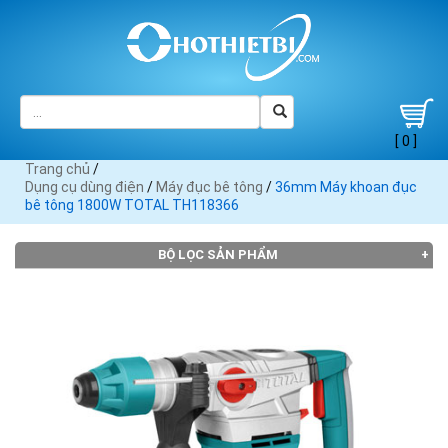
[ 0 ]
Trang chủ
/
Dụng cụ dùng điện
/
Máy đục bê tông
/
36mm Máy khoan đục
bê tông 1800W TOTAL TH118366
BỘ LỌC SẢN PHẨM
Đang tải dữ liệu