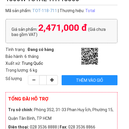
Mã sản phẩm:
TOT-118-711
| Thương hiệu:
Total
2,471,000 đ
Giá sản phẩm:
(Giá chưa
bao gồm VAT)
Tình trạng :
Đang có hàng
Bảo hành: 6 tháng
Xuất xứ:
Trung Quốc
Trọng lượng: 6 kg
Số lượng
TỔNG ĐÀI HỖ TRỢ
Trụ sở chính:
Phòng 3S2, 31-33 Phan Huy Ích, Phường 15,
Quận Tân Bình, TP HCM
Điện thoại:
028 3536 8888 |
Fax:
028 3536 8866