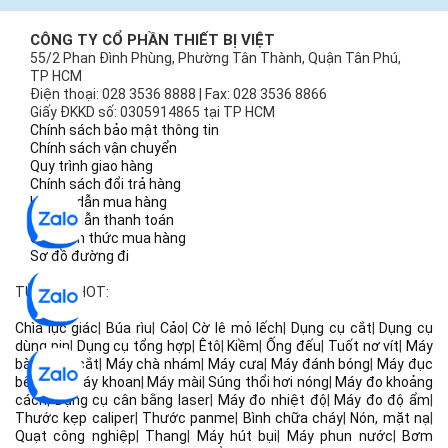
CÔNG TY CỔ PHẦN THIẾT BỊ VIỆT
55/2 Phan Đình Phùng, Phường Tân Thành, Quận Tân Phú,
TP HCM
Điện thoại: 028 3536 8888 | Fax: 028 3536 8866
Giấy ĐKKD số: 0305914865 tại TP HCM
Chính sách bảo mật thông tin
Chính sách vận chuyển
Quy trình giao hàng
Chính sách đổi trả hàng
Hướng dẫn mua hàng
Hướng dẫn thanh toán
Các hình thức mua hàng
Sơ đồ đường đi
TỪ KHÓA HOT:
Chìa lục giác
|
Búa rìu
|
Cảo
|
Cờ lê mỏ lếch
|
Dụng cụ cắt
|
Dụng cụ
dùng pin
|
Dụng cụ tổng hợp
|
Êtô
|
Kiềm
|
Ống đếu
|
Tuốt nơ vít
|
Máy
bào
|
Máy cắt
|
Máy chà nhám
|
Máy cưa
|
Máy đánh bóng
|
Máy đục
bê tông
|
Máy khoan
|
Máy mài
|
Súng thổi hơi nóng
|
Máy đo khoảng
cách
|
Dụng cụ cân bằng laser
|
Máy đo nhiệt độ
|
Máy đo độ ẩm
|
Thước kẹp caliper
|
Thước panme
|
Bình chữa cháy
|
Nón, mặt nạ
|
Quạt công nghiệp
|
Thang
|
Máy hút bụi
|
Máy phun nước
|
Bơm