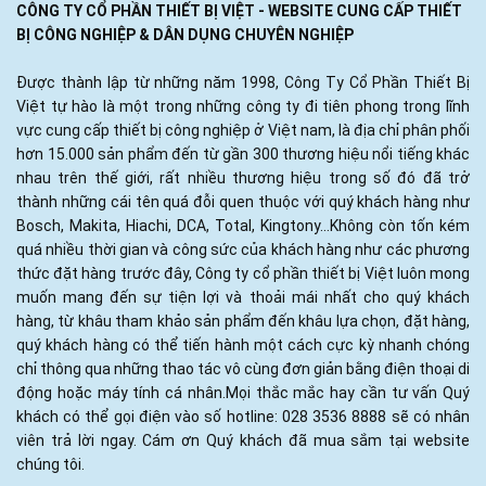
CÔNG TY CỔ PHẦN THIẾT BỊ VIỆT - WEBSITE CUNG CẤP THIẾT
BỊ CÔNG NGHIỆP & DÂN DỤNG CHUYÊN NGHIỆP
Được thành lập từ những năm 1998, Công Ty Cổ Phần Thiết Bị
Việt tự hào là một trong những công ty đi tiên phong trong lĩnh
vực cung cấp thiết bị công nghiệp ở Việt nam, là địa chỉ phân phối
hơn 15.000 sản phẩm đến từ gần 300 thương hiệu nổi tiếng khác
nhau trên thế giới, rất nhiều thương hiệu trong số đó đã trở
thành những cái tên quá đỗi quen thuộc với quý khách hàng như
Bosch, Makita, Hiachi, DCA, Total, Kingtony...Không còn tốn kém
quá nhiều thời gian và công sức của khách hàng như các phương
thức đặt hàng trước đây, Công ty cổ phần thiết bị Việt luôn mong
muốn mang đến sự tiện lợi và thoải mái nhất cho quý khách
hàng, từ khâu tham khảo sản phẩm đến khâu lựa chọn, đặt hàng,
quý khách hàng có thể tiến hành một cách cực kỳ nhanh chóng
chỉ thông qua những thao tác vô cùng đơn giản bằng điện thoại di
động hoặc máy tính cá nhân.Mọi thắc mắc hay cần tư vấn Quý
khách có thể gọi điện vào số hotline: 028 3536 8888 sẽ có nhân
viên trả lời ngay. Cám ơn Quý khách đã mua sắm tại website
chúng tôi.