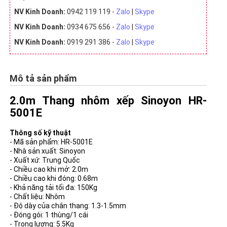
NV Kinh Doanh:
0942 119 119 -
Zalo
|
Skype
NV Kinh Doanh:
0934 675 656 -
Zalo
|
Skype
NV Kinh Doanh:
0919 291 386 -
Zalo
|
Skype
Mô tả sản phẩm
2.0m Thang nhôm xếp Sinoyon HR-
5001E
Thông số kỹ thuật
- Mã sản phẩm: HR-5001E
- Nhà sản xuất: Sinoyon
- Xuất xứ: Trung Quốc
- Chiều cao khi mở: 2.0m
- Chiều cao khi đóng: 0.68m
- Khả năng tải tối đa: 150Kg
- Chất liệu: Nhôm
- Độ dày của chân thang: 1.3-1.5mm
- Đóng gói: 1 thùng/1 cái
- Trọng lượng: 5.5Kg