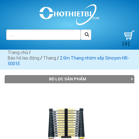
[ 0 ]
Trang chủ
/
Bảo hộ lao động
/
Thang
/
2.0m Thang nhôm xếp Sinoyon HR-
5001E
BỘ LỌC SẢN PHẨM
Đang tải dữ liệu