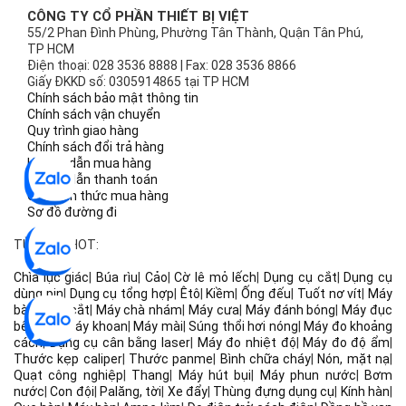
CÔNG TY CỔ PHẦN THIẾT BỊ VIỆT
55/2 Phan Đình Phùng, Phường Tân Thành, Quận Tân Phú,
TP HCM
Điện thoại: 028 3536 8888 | Fax: 028 3536 8866
Giấy ĐKKD số: 0305914865 tại TP HCM
Chính sách bảo mật thông tin
Chính sách vận chuyển
Quy trình giao hàng
Chính sách đổi trả hàng
Hướng dẫn mua hàng
Hướng dẫn thanh toán
Các hình thức mua hàng
Sơ đồ đường đi
TỪ KHÓA HOT:
Chìa lục giác
|
Búa rìu
|
Cảo
|
Cờ lê mỏ lếch
|
Dụng cụ cắt
|
Dụng cụ
dùng pin
|
Dụng cụ tổng hợp
|
Êtô
|
Kiềm
|
Ống đếu
|
Tuốt nơ vít
|
Máy
bào
|
Máy cắt
|
Máy chà nhám
|
Máy cưa
|
Máy đánh bóng
|
Máy đục
bê tông
|
Máy khoan
|
Máy mài
|
Súng thổi hơi nóng
|
Máy đo khoảng
cách
|
Dụng cụ cân bằng laser
|
Máy đo nhiệt độ
|
Máy đo độ ẩm
|
Thước kẹp caliper
|
Thước panme
|
Bình chữa cháy
|
Nón, mặt nạ
|
Quạt công nghiệp
|
Thang
|
Máy hút bụi
|
Máy phun nước
|
Bơm
nước
|
Con đội
|
Palăng, tời
|
Xe đẩy
|
Thùng đựng dụng cụ
|
Kính hàn
|