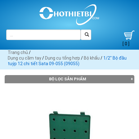
[ 0 ]
Trang chủ
/
Dụng cụ cầm tay
/
Dụng cụ tổng hợp
/
Bộ khẩu
/
1/2" Bộ đầu
tuýp 12 chi tiết Sata 09-055 (09055)
BỘ LỌC SẢN PHẨM
Đang tải dữ liệu