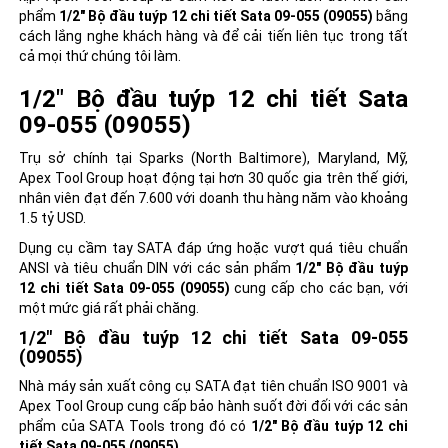
phẩm
1/2" Bộ đầu tuýp 12 chi tiết Sata 09-055 (09055)
bằng
cách lắng nghe khách hàng và để cải tiến liên tục trong tất
cả mọi thứ chúng tôi làm.
1/2" Bộ đầu tuýp 12 chi tiết Sata
09-055 (09055)
Trụ sở chính tại Sparks (North Baltimore), Maryland, Mỹ,
Apex Tool Group hoạt động tại hơn 30 quốc gia trên thế giới,
nhân viên đạt đến 7.600 với doanh thu hàng năm vào khoảng
1.5 tỷ USD.
Dụng cụ cầm tay SATA đáp ứng hoặc vượt quá tiêu chuẩn
ANSI và tiêu chuẩn DIN với các sản phẩm
1/2" Bộ đầu tuýp
12 chi tiết Sata 09-055 (09055)
cung cấp cho các bạn, với
một mức giá rất phải chăng.
1/2" Bộ đầu tuýp 12 chi tiết Sata 09-055
(09055)
Nhà máy sản xuất công cụ SATA đạt tiên chuẩn ISO 9001 và
Apex Tool Group cung cấp bảo hành suốt đời đối với các sản
phẩm của SATA Tools trong đó có
1/2" Bộ đầu tuýp 12 chi
tiết Sata 09-055 (09055)
.