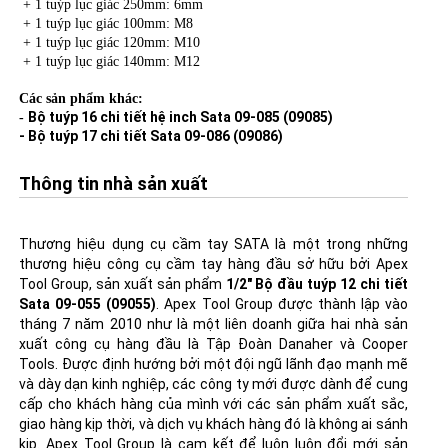
+ 1 tuýp lục giác 250mm: 6mm
+ 1 tuýp lục giác 100mm: M8
+ 1 tuýp lục giác 120mm: M10
+ 1 tuýp lục giác 140mm: M12
Các sản phẩm khác:
Bộ tuýp 16 chi tiết hệ inch Sata 09-085 (09085)
-
- Bộ tuýp 17 chi tiết Sata 09-086 (09086)
Thông tin nhà sản xuất
Thương hiệu dụng cụ cầm tay SATA là một trong những
thương hiệu công cụ cầm tay hàng đầu sở hữu bởi Apex
Tool Group, sản xuất sản phẩm
1/2" Bộ đầu tuýp 12 chi tiết
Sata 09-055 (09055)
. Apex Tool Group được thành lập vào
tháng 7 năm 2010 như là một liên doanh giữa hai nhà sản
xuất công cụ hàng đầu là Tập Đoàn Danaher và Cooper
Tools. Được định hướng bởi một đội ngũ lãnh đạo mạnh mẽ
và dày dạn kinh nghiệp, các công ty mới được dành để cung
cấp cho khách hàng của mình với các sản phẩm xuất sắc,
giao hàng kịp thời, và dịch vụ khách hàng đó là không ai sánh
kịp. Apex Tool Group là cam kết để luôn luôn đổi mới sản