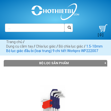
[ 0 ]
Trang chủ
/
Dụng cụ cầm tay
/
Chìa lục giác
/
Bộ chìa lục giác
/
1.5-10mm
Bộ lục giác đầu bi (loại trung) 9 chi tiết Workpro WP222007
BỘ LỌC SẢN PHẨM
Đang tải dữ liệu