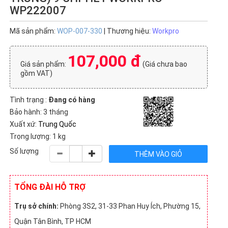
WP222007
Mã sản phẩm:
WOP-007-330
| Thương hiệu:
Workpro
107,000 đ
Giá sản phẩm:
(Giá chưa bao
gồm VAT)
Tình trạng :
Đang có hàng
Bảo hành: 3 tháng
Xuất xứ:
Trung Quốc
Trọng lượng: 1 kg
Số lượng
TỔNG ĐÀI HỖ TRỢ
Trụ sở chính:
Phòng 3S2, 31-33 Phan Huy Ích, Phường 15,
Quận Tân Bình, TP HCM