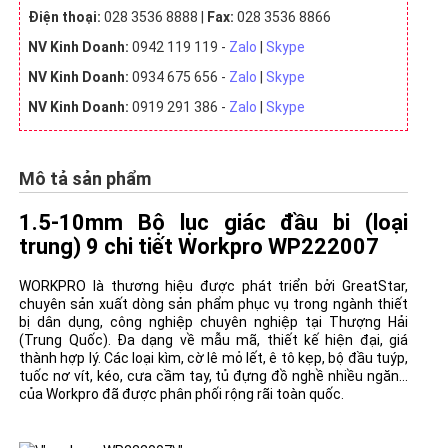
Điện thoại:
028 3536 8888 |
Fax:
028 3536 8866
NV Kinh Doanh:
0942 119 119 -
Zalo
|
Skype
NV Kinh Doanh:
0934 675 656 -
Zalo
|
Skype
NV Kinh Doanh:
0919 291 386 -
Zalo
|
Skype
Mô tả sản phẩm
1.5-10mm Bộ lục giác đầu bi (loại
trung) 9 chi tiết Workpro WP222007
WORKPRO là thương hiệu được phát triển bởi GreatStar,
chuyên sản xuất dòng sản phẩm phục vụ trong ngành thiết
bị dân dụng, công nghiệp chuyên nghiệp tại Thượng Hải
(Trung Quốc). Đa dạng về mẫu mã, thiết kế hiện đại, giá
thành hợp lý. Các loại kìm, cờ lê mỏ lết, ê tô kẹp, bộ đầu tuýp,
tuốc nơ vít, kéo, cưa cầm tay, tủ đựng đồ nghề nhiều ngăn...
của Workpro đã được phân phối rộng rãi toàn quốc.