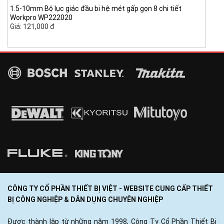
1.5-10mm Bộ lục giác đầu bi hệ mét gấp gọn 8 chi tiết
Workpro WP222020
Giá: 121,000 đ
CÔNG TY CỔ PHẦN THIẾT BỊ VIỆT - WEBSITE CUNG CẤP THIẾT
BỊ CÔNG NGHIỆP & DÂN DỤNG CHUYÊN NGHIỆP
Được thành lập từ những năm 1998, Công Ty Cổ Phần Thiết Bị