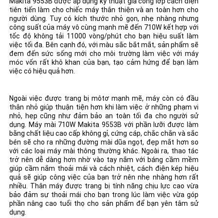
Makita 9553B được áp dụng kỹ thuật gia công lớp cách điện
tiên tiến làm cho chiếc máy thân thiện và an toàn hơn cho
người dùng. Tuy có kích thước nhỏ gọn, nhẹ nhàng nhưng
công suất của máy vô cùng mạnh mẽ đến 710W kết hợp với
tốc độ không tải 11000 vòng/phút cho bạn hiệu suất làm
việc tối đa. Bên cạnh đó, với màu sắc bắt mắt, sản phẩm sẽ
đem đến sức sống mới cho môi trường làm việc với máy
móc vốn rất khô khan của bạn, tạo cảm hứng để bạn làm
việc có hiệu quả hơn.
Ngoài việc được trang bị môtơ mạnh mẽ, máy còn có đầu
thân nhỏ giúp thuận tiện hơn khi làm việc ở những phạm vi
nhỏ, hẹp cũng như đảm bảo an toàn tối đa cho người sử
dụng. Máy mài 710W Makita 9553B với phần lưỡi được làm
bằng chất liệu cao cấp không gỉ, cứng cáp, chắc chắn và sắc
bén sẽ cho ra những đường mài dũa ngọt, đẹp mắt hơn so
với các loại máy mài thông thường khác. Ngoài ra, thao tác
trở nên dễ dàng hơn nhờ vào tay nắm với báng cầm mềm
giúp cầm nắm thoải mái và cách nhiệt, cách điện kép hiệu
quả sẽ giúp công việc của bạn trở nên nhẹ nhàng hơn rất
nhiều. Thân máy được trang bị tính năng chịu lực cao vừa
bảo đảm sự thoải mái cho bạn trong lúc làm việc vừa góp
phần nâng cao tuổi thọ cho sản phẩm để bạn yên tâm sử
dụng.