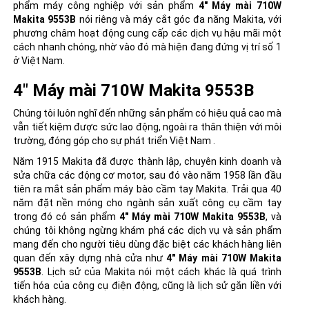
phẩm máy công nghiệp với sản phẩm
4" Máy mài 710W
Makita 9553B
nói riêng và
máy cắt góc đa năng Makita
, với
phương châm hoạt động cung cấp các dịch vụ hậu mãi một
cách nhanh chóng, nhờ vào đó mà hiện đang đứng vị trí số 1
ở Việt Nam.
4" Máy mài 710W Makita 9553B
Chúng tôi luôn nghĩ đến những sản phẩm có hiệu quả cao mà
vẫn tiết kiệm được sức lao động, ngoài ra thân thiện với môi
trường, đóng góp cho sự phát triển Việt Nam .
Năm 1915 Makita đã được thành lập, chuyên kinh doanh và
sửa chữa các động cơ motor, sau đó vào năm 1958 lần đầu
tiên ra mắt sản phẩm
máy bào cầm tay Makita
. Trải qua 40
năm đặt nền móng cho ngành sản xuất công cụ cầm tay
trong đó có sản phẩm
4" Máy mài 710W Makita 9553B
, và
chúng tôi không ngừng khám phá các dịch vụ và sản phẩm
mang đến cho người tiêu dùng đặc biệt các khách hàng liên
quan đến xây dựng nhà cửa như
4" Máy mài 710W Makita
9553B
. Lịch sử của Makita nói một cách khác là quá trình
tiến hóa của công cụ điện động, cũng là lịch sử gắn liền với
khách hàng.