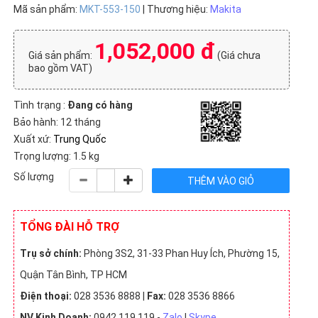
Mã sản phẩm:
MKT-553-150
| Thương hiệu:
Makita
1,052,000 đ
Giá sản phẩm:
(Giá chưa
bao gồm VAT)
Tình trạng :
Đang có hàng
Bảo hành: 12 tháng
Xuất xứ:
Trung Quốc
Trọng lượng: 1.5 kg
Số lượng
TỔNG ĐÀI HỖ TRỢ
Trụ sở chính:
Phòng 3S2, 31-33 Phan Huy Ích, Phường 15,
Quận Tân Bình, TP HCM
Điện thoại:
028 3536 8888 |
Fax:
028 3536 8866
NV Kinh Doanh:
0942 119 119 -
Zalo
|
Skype