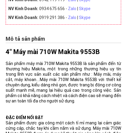
NV Kinh Doanh:
0934 675 656 -
Zalo
|
Skype
NV Kinh Doanh:
0919 291 386 -
Zalo
|
Skype
Mô tả sản phẩm
4" Máy mài 710W Makita 9553B
Sản phẩm máy mài 710W Makita 9553B là sản phẩm đến từ
thương hiệu Makita, một trong những thương hiệu uy tín
trong lĩnh vực sản xuất các sản phẩm như : Máy mài, máy
cắt, máy khoan....Máy mài 710W Makita 9553B với thiết kế
chuyên dụng, kiểu dáng nhỏ gọn, được trang bị động cơ công
suất mạnh mẽ, mang lại hiệu quả cao trong công việc. Sản
phẩm có khả năng cách nhiệt và cách điện cao sẽ mang đến
sự an toàn tối đa cho người sử dụng.
ĐẶC ĐIỂM NỔI BẬT
Sản phẩm được gia công một cách tỉ mỉ mang lại cảm giác
cứng cáp, chắc tay khi cầm nắm và sử dụng. Máy mài 710W