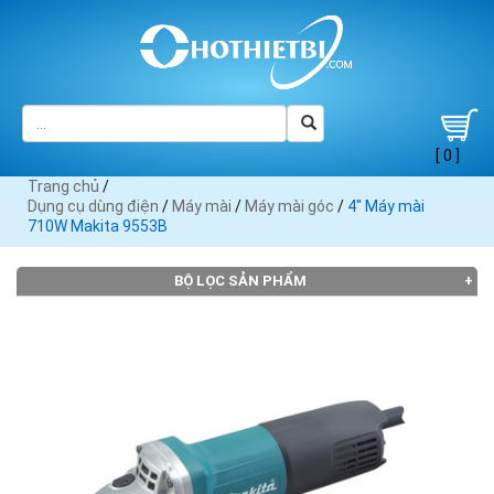
[ 0 ]
Trang chủ
/
Dụng cụ dùng điện
/
Máy mài
/
Máy mài góc
/
4" Máy mài
710W Makita 9553B
BỘ LỌC SẢN PHẨM
Đang tải dữ liệu